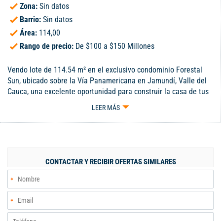
Zona:
Sin datos
Barrio:
Sin datos
Área:
114,00
Rango de precio:
De $100 a $150 Millones
Vendo lote de 114.54 m² en el exclusivo condominio Forestal
Sun, ubicado sobre la Vía Panamericana en Jamundí, Valle del
Cauca, una excelente oportunidad para construir la casa de tus
sueños en un entorno natural, seguro y de alta valorización. La
LEER MÁS
unidad cuenta con amplias zonas verdes, piscina para adultos y
niños, gimnasio, juegos infantiles y espacios pensados para el
disfrute familiar. Su ubicación es privilegiada, cerca de vías
principales, colegios y centros comerciales, lo que garantiza
comodidad y proyección de inversión
CONTACTAR Y RECIBIR OFERTAS SIMILARES