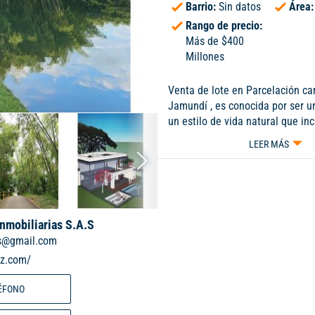
Barrio:
Sin datos
Área
Rango de precio:
Más de $400
Millones
Venta de lote en Parcelación c
Jamundí , es conocida por ser u
un estilo de vida natural que inc
ríos, bosques, Senderos ecológi
LEER MÁS
comunes como piscinas y cancha
la Parcelación se destaca por s
natural , dos ríos, bosques, gua
abundante Avifauna , ubicación 
encuentra en una zona cercana 
Inmobiliarias S.A.S
Cali ofreciendo la tranquilidad 
s@gmail.com
campestre. Portería las 24 horas
iz.com/
entrega con planos de diseño p
construcción , y estudio de suel
ÉFONO