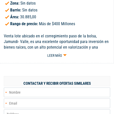
Zona:
Sin datos
Barrio:
Sin datos
Área:
30.885,00
Rango de precio:
Más de $400 Millones
Venta lote ubicado en el corregimiento paso de la bolsa,
Jamundi- Valle, es una excelente oportunidad para inversión en
bienes raíces, con un alto potencial en valorización y una
ubicación estratégica, ideal para inversionistas o
LEER MÁS
emprendedores que buscan diversificar sus negocios. Las
razones para inversión: precio competitivo en el mercado $
220.000 metro cuadrado. acceso directo por vía Jamundi- Paso
De La Bolsa, a solo 2 Km del casco urbano de Jamundi, sector
de alto crecimiento con nuevas parcelaciones y proyectos
CONTACTAR Y RECIBIR OFERTAS SIMILARES
campestres. infraestructura y servicios: relieve plano, terreno
irregular y suelo fértil, altitud 983 m, ideal para proyecto
deportivo, comunitario, futura urbanización y otros, cuenta con
energía servicio Celsia , agua potable servicio Acuavalle,
alcantarillado pozo séptico, internet disponible a fibra óptica.