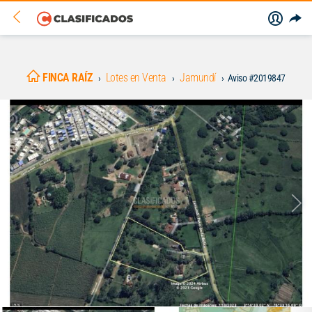
FINCA RAÍZ
Lotes en Venta
Jamundí
Aviso #2019847