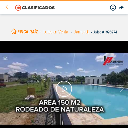
FINCA RAÍZ
Lotes en Venta
Jamundí
Aviso #1998274