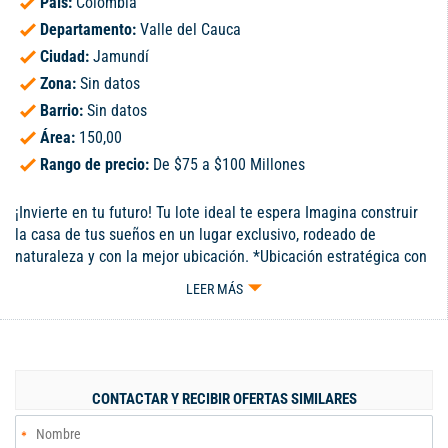
País:
Colombia
Departamento:
Valle del Cauca
Ciudad:
Jamundí
Zona:
Sin datos
Barrio:
Sin datos
Área:
150,00
Rango de precio:
De $75 a $100 Millones
¡Invierte en tu futuro! Tu lote ideal te espera Imagina construir
la casa de tus sueños en un lugar exclusivo, rodeado de
naturaleza y con la mejor ubicación. *Ubicación estratégica con
fácil acceso. * Entorno natural y aire puro para una vida
LEER MÁS
tranquila. * Amplio espacio para diseñar a tu gusto. * Alta
valorización y excelente oportunidad de inversión. * Seguridad y
exclusividad en cada metro cuadrado. El momento de construir
tu futuro es AHORA. ¡Contáctanos hoy y hazlo tuyo!
CONTACTAR Y RECIBIR OFERTAS SIMILARES