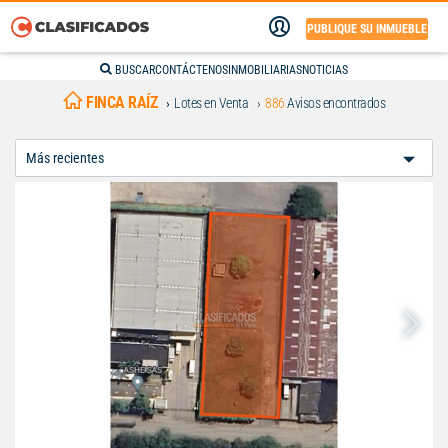
PUBLIQUE SU INMUEBLE
BUSCAR
CONTÁCTENOS
INMOBILIARIAS
NOTICIAS
FINCA RAÍZ
Lotes en Venta
886
Avisos encontrados
Ordenar
Por: