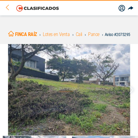
FINCA RAÍZ
Lotes en Venta
Cali
Pance
Aviso #2075295