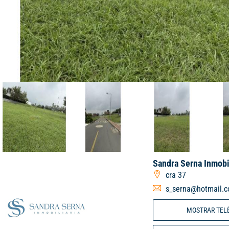
Sandra Serna Inmobi
cra 37
s_serna@hotmail.
MOSTRAR TEL