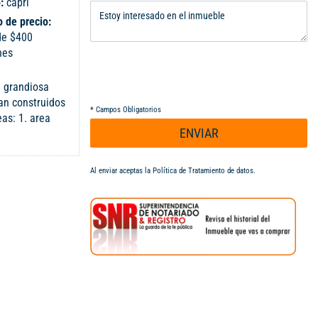
o:
capri
 de precio:
de $400
nes
n grandiosa
han construidos
*
Campos Obligatorios
as: 1. area
ENVIAR
a 1.354,74 el
Al enviar aceptas la
Política de Tratamiento de datos
.