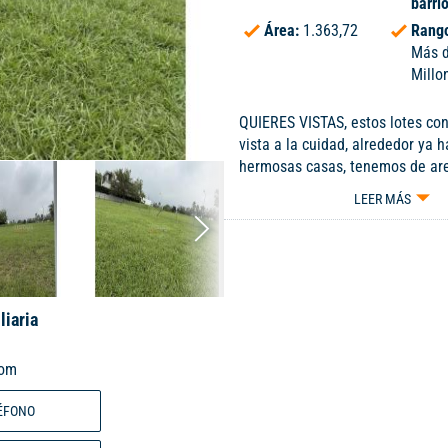
barri
Área:
1.363,72
Rango
Más 
Millo
QUIERES VISTAS, estos lotes co
vista a la cuidad, alrededor ya 
hermosas casas, tenemos de are
1.363,72 2. area 2.343,52 3. are
LEER MÁS
metro a $1.200.000
liaria
com
ÉFONO