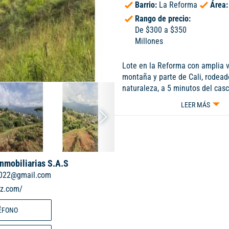
Barrio:
La Reforma
Área
Rango de precio:
De $300 a $350
Millones
Lote en la Reforma con amplia v
montaña y parte de Cali, rodead
naturaleza, a 5 minutos del cas
ciudad y cerca a ríos y cascadas
LEER MÁS
quien quiere la tranquilidad del
accesibilidad a la ciudad. Con 
fresco que el resto de la ciudad
puro, La Reforma ofrece a sus h
confort y la seguridad de una z
Inmobiliarias S.A.S
con amplia oferta gastronómica
2022@gmail.com
senderismo. Ven para quedarte!!
iz.com/
ÉFONO