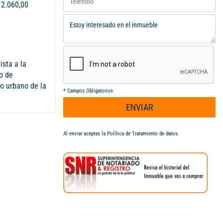
:
2.060,00
ista a la
o de
co urbano de la
*
Campos Obligatorios
. Ideal para
ENVIAR
 campo y la
un clima más
 y un aire más
Al enviar aceptas la
Política de Tratamiento de datos
.
abitantes el
ona campestre
 y de
!