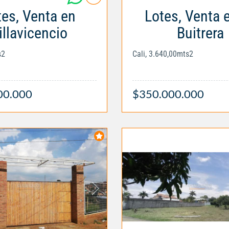
tes, Venta en
Lotes, Venta 
illavicencio
Buitrera
s2
Cali, 3.640,00mts2
00.000
$350.000.000