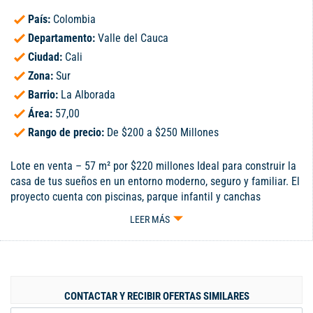
País:
Colombia
Departamento:
Valle del Cauca
Ciudad:
Cali
Zona:
Sur
Barrio:
La Alborada
Área:
57,00
Rango de precio:
De $200 a $250 Millones
Lote en venta – 57 m² por $220 millones Ideal para construir la
casa de tus sueños en un entorno moderno, seguro y familiar. El
proyecto cuenta con piscinas, parque infantil y canchas
deportivas, además de fácil acceso a vías principales y zonas
LEER MÁS
comerciales. Alta valorización y excelente oportunidad de
inversión. ¡Construye tu hogar y vive tu sueño!
CONTACTAR Y RECIBIR OFERTAS SIMILARES