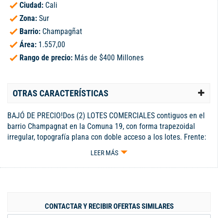
Ciudad:
Cali
Zona:
Sur
Barrio:
Champagñat
Área:
1.557,00
Rango de precio:
Más de $400 Millones
OTRAS CARACTERÍSTICAS
BAJÓ DE PRECIO!Dos (2) LOTES COMERCIALES contiguos en el
barrio Champagnat en la Comuna 19, con forma trapezoidal
irregular, topografía plana con doble acceso a los lotes. Frente:
26 m sobre vía secundaria, 12,6 m sobre vía local. Fondo: 73 m
LEER MÁS
aprox. Estrato 4. Indice de construcción total de: 5.5 (Base 2.2 y
Adicional 3.3) AREA TOTAL: 1.557 M2 Lote 1: 412 m2 Lote 2:
1.145 m2 El uso predominante: comercio, servicios y residencial
en casas predio a predio y comercio local de uso MIXTO. El
sector cuenta alumbrado público, red de energía eléctrica, red
CONTACTAR Y RECIBIR OFERTAS SIMILARES
telefónica, recolección de basuras y servicio de acueducto y