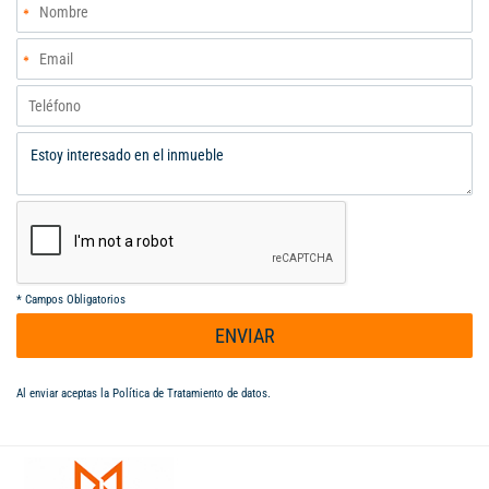
alcantarillado. Gas natural disponible pero aún no se encuentra
instalado. El transporte público es abundante y se realiza por
las principales vías del lugar. Cerca Galería La Alameda, parque
La Alameda, Convento La Milagrosa, Biblioteca Departamental
Jorge Garcés Borrero. *** Libre de deuda *** Excelente
tradición *** Avaluo catastral: $2.000 mill
*
Campos Obligatorios
ENVIAR
Al enviar aceptas la
Política de Tratamiento de datos
.