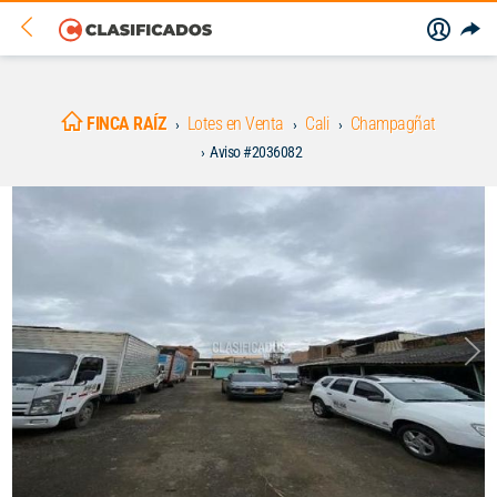
FINCA RAÍZ
Lotes en Venta
Cali
Champagñat
Aviso #2036082