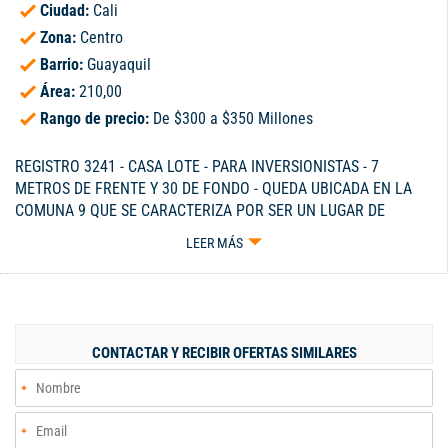
Ciudad:
Cali
Zona:
Centro
Barrio:
Guayaquil
Área:
210,00
Rango de precio:
De $300 a $350 Millones
REGISTRO 3241 - CASA LOTE - PARA INVERSIONISTAS - 7
METROS DE FRENTE Y 30 DE FONDO - QUEDA UBICADA EN LA
COMUNA 9 QUE SE CARACTERIZA POR SER UN LUGAR DE
CONCENTRACIÓN DE COMERCIO, SERVICIOS Y VIVENDA
LEER MÁS
UNIFAMILIAR - QUEDA CERCA A LA ESTACIÓN DEL MIO SAN
PASCUAL, D1, OLÍMPICA, CAI ESTACIÓN DE POLICÍA FRAY
DAMIAN, IGLESIA SAN MIGUEL, INSTITUTO ANTONIO JOSE
CAMACHO Y TALLERES DE SERVICIO AUTOMATRIZ - CELULAR
300-3229115.
CONTACTAR Y RECIBIR OFERTAS SIMILARES