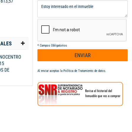
:
813,57
IALES
*
Campos Obligatorios
ENVIAR
LANOCENTRO
15
OS DE
Al enviar aceptas la
Política de Tratamiento de datos
.
 CELULAR 300-