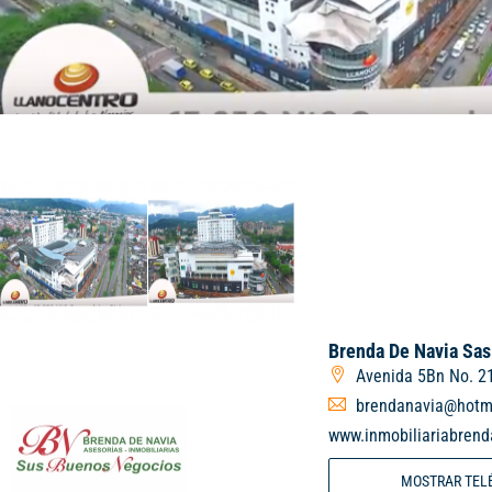
Brenda De Navia Sas
Avenida 5Bn No. 21
brendanavia@hotm
www.inmobiliariabren
MOSTRAR TEL