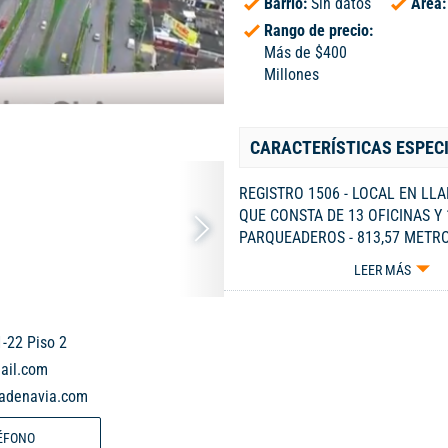
Barrio:
Sin datos
Área
Rango de precio:
Más de $400
Millones
CARACTERÍSTICAS ESPEC
REGISTRO 1506 - LOCAL EN L
QUE CONSTA DE 13 OFICINAS Y 
PARQUEADEROS - 813,57 METR
OFICINAS Y 162,67 METROS DE
LEER MÁS
PARQUEADEROS - CUOTA DE
ADMINISTRACIÓN: $6.304.679 -
3229115.
-22 Piso 2
ail.com
dadenavia.com
ÉFONO