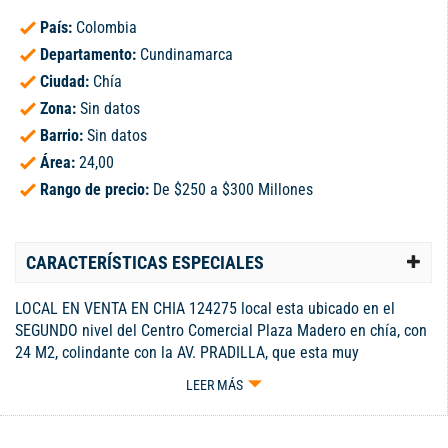
País:
Colombia
Departamento:
Cundinamarca
Ciudad:
Chía
Zona:
Sin datos
Barrio:
Sin datos
Área:
24,00
Rango de precio:
De $250 a $300 Millones
CARACTERÍSTICAS ESPECIALES
LOCAL EN VENTA EN CHIA 124275 local esta ubicado en el
SEGUNDO nivel del Centro Comercial Plaza Madero en chía, con
24 M2, colindante con la AV. PRADILLA, que esta muy
transcurrida y tiene alto flujo peatonal, es muy central a una
LEER MÁS
cuadra del parque Ospina, excelente iluminación natural. Todo
este nivel es coworking. ... Llama ya y pide una cita al
3184679127 - Código interno: V124275