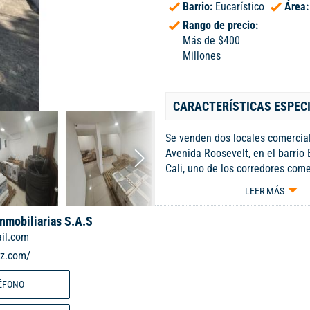
Barrio:
Eucarístico
Área
Rango de precio:
Más de $400
Millones
CARACTERÍSTICAS ESPEC
Se venden dos locales comercial
Avenida Roosevelt, en el barrio 
Cali, uno de los corredores com
importantes y dinámicos del sur 
LEER MÁS
con alto flujo vehicular y peaton
visibilidad frente a Crepes & Wa
Inmobiliarias S.A.S
estratégica cerca de la Calle 5, 
il.com
corredor médico de Tequendama,
iz.com/
acceso al transporte público y 
un sector con alta actividad com
ÉFONO
empresarial y excelente proyecc
valorización. Los inmuebles cu