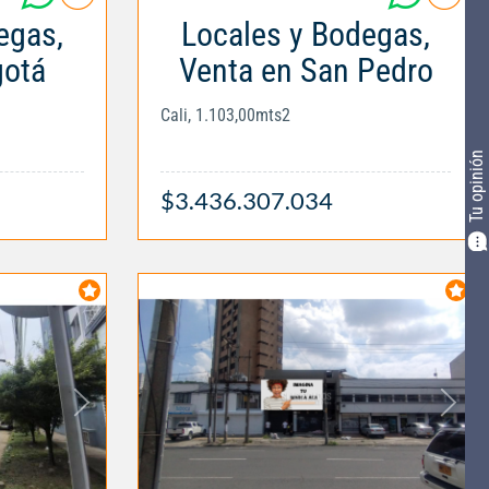
egas,
Locales y Bodegas,
gotá
Venta en San Pedro
Cali, 1.103,00mts2
Tu opinión
$3.436.307.034