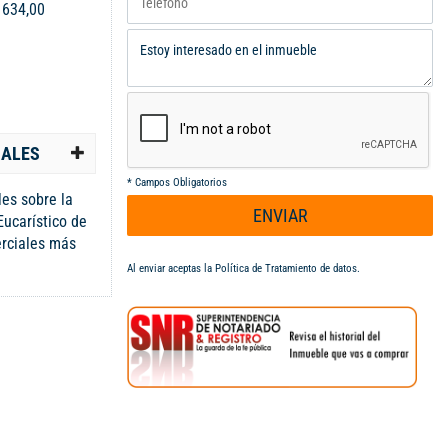
:
634,00
IALES
*
Campos Obligatorios
es sobre la
ENVIAR
Eucarístico de
erciales más
de la ciudad,
Al enviar aceptas la
Política de Tratamiento de datos
.
al y excelente
ffles. Ubicación
Carrera 39 y el
 con fácil
sistema MIO, en
ercial,
ión de
entan con