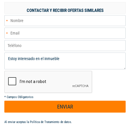
restricción de alimentos para preparación o locales de
tecnología. Haz visible tu marca en un punto estratégico y de
CONTACTAR Y RECIBIR OFERTAS SIMILARES
gran recordación. Llamanos
*
Campos Obligatorios
ENVIAR
Al enviar aceptas la
Política de Tratamiento de datos
.