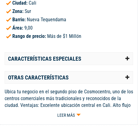
Ciudad:
Cali
Zona:
Sur
Barrio:
Nueva Tequendama
Área:
9,00
Rango de precio:
Más de $1 Millón
CARACTERÍSTICAS ESPECIALES
OTRAS CARACTERÍSTICAS
Ubica tu negocio en el segundo piso de Cosmocentro, uno de los
centros comerciales más tradicionales y reconocidos de la
ciudad. Ventajas: Excelente ubicación central en Cali. Alto flujo
de visitantes diarios. Amplia oferta de servicios, supermercado,
LEER MÁS
cine, bancos y marcas reconocidas que atraen público
constante. Fácil acceso y parqueadero para clientes. La isla es
ideal para exhibir y vender tus productos, con la única