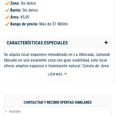
Zona:
Sin datos
Barrio:
Sin datos
Área:
45,00
Rango de precio:
Más de $1 Millón
CARACTERÍSTICAS ESPECIALES
Se alquila local esquinero remodelado en La Alborada, Jamundí
Ubicado en una excelente zona con gran visibilidad, este local
ofrece amplios espacios e iluminación natural. Consta de: Área
principal amplia. baño, espacio para instalación de cocineta,
LEER MÁS
zona de lavado. Valor del arriendo con casa completa:
$2.900.000 Una opción ideal para negocio o emprendimiento en
un sector estratégico de Jamundí.
CONTACTAR Y RECIBIR OFERTAS SIMILARES