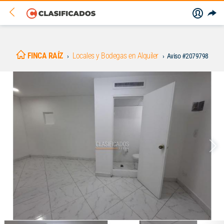
FINCA RAÍZ
Locales y Bodegas en Alquiler
Aviso #2079798