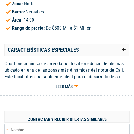
Zona:
Norte
Barrio:
Versalles
Área:
14,00
Rango de precio:
De $500 Mil a $1 Millón
CARACTERÍSTICAS ESPECIALES
Oportunidad única de arrendar un local en edificio de oficinas,
ubicado en una de las zonas más dinámicas del norte de Cali.
Este local ofrece un ambiente ideal para el desarrollo de su
negocio, gracias a su diseño funcional. Con un espacio amplio y
LEER MÁS
bien iluminado, es perfecto para atender a su clientela y crear
un ambiente acogedor. El inmueble se encuentra en un estrato
4, lo que garantiza una excelente conectividad y acceso a
servicios de alta calidad. La ubicación estratégica del edificio
facilita el flujo de personas, convirtiéndolo en un punto de
CONTACTAR Y RECIBIR OFERTAS SIMILARES
interés para los consumidores. Además, el edificio ofrece
amenidades como seguridad 24/7 . No pierda la oportunidad de