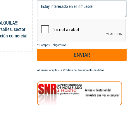
LQUILA!!!!
salles, sector
ción comercial
isos, área total
*
Campos Obligatorios
incipal.
ENVIAR
Al enviar aceptas la
Política de Tratamiento de datos
.