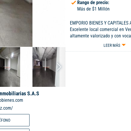
Rango de precio:
Más de $1 Millón
EMPORIO BIENES Y CAPITALES A
Excelente local comercial en Ver
altamente valorizado y con voca
y de servicios, distribuido en 3 p
LEER MÁS
aproximada 600 m2, sobre vía pr
Inmobiliarias S.A.S
obienes.com
iz.com/
ÉFONO