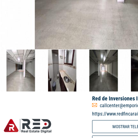
Red de Inversiones 
callcenter@empori
https://www.redfincara
MOSTRAR TEL