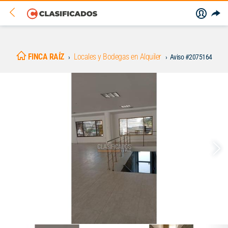
FINCA RAÍZ
Locales y Bodegas en Alquiler
Aviso #2075164