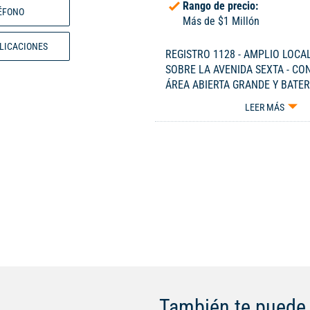
Rango de precio:
ÉFONO
Más de $1 Millón
BLICACIONES
REGISTRO 1128 - AMPLIO LOCA
SOBRE LA AVENIDA SEXTA - CO
ÁREA ABIERTA GRANDE Y BATER
- HAY MUCHOS PARQUEADEROS
LEER MÁS
ALREDEDOR - EL CANON ES MAS 
CELULAR 300-3229115.
También te puede 