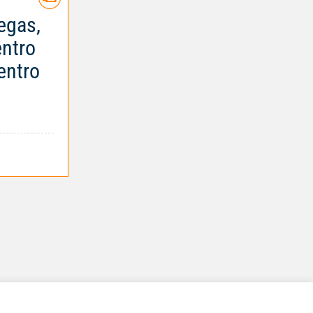
egas,
entro
entro