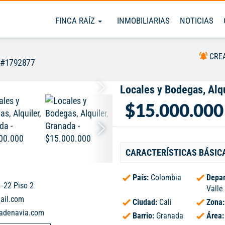
FINCA RAÍZ
INMOBILIARIAS
NOTICIAS
CRE
 #1792877
Locales y Bodegas, Alqu
$15.000.000
CARACTERÍSTICAS BÁSIC
País:
Colombia
Depar
-22 Piso 2
Valle
ail.com
Ciudad:
Cali
Zona
dadenavia.com
Barrio:
Granada
Área