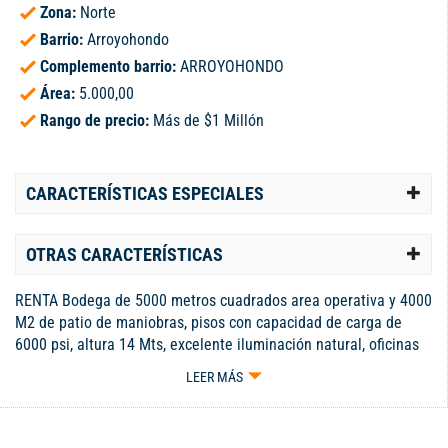
Zona:
Norte
Barrio:
Arroyohondo
Complemento barrio:
ARROYOHONDO
Área:
5.000,00
Rango de precio:
Más de $1 Millón
CARACTERÍSTICAS ESPECIALES
OTRAS CARACTERÍSTICAS
RENTA Bodega de 5000 metros cuadrados area operativa y 4000
M2 de patio de maniobras, pisos con capacidad de carga de
6000 psi, altura 14 Mts, excelente iluminación natural, oficinas
con área de 70 metros, 2 muelles para cargue y descargue a
LEER MÁS
nivel , 2 puertas frontales para ingreso de tractomulas al
interior de la bodega, portones de 4x5 Mts, bodega con
cerramiento perimetral, con muro y malla eslabonada, baterias