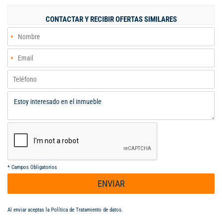
de baños, vías de acceso recién pavimentadas. AABODEGAS
Expertos en inmuebles industriales y comerciales. Informes:
CONTACTAR Y RECIBIR OFERTAS SIMILARES
Alfredo Aldana B. Cel. 313 632 3987 - 304 985 0433.
aabodegas@gmail.com
*
Campos Obligatorios
ENVIAR
Al enviar aceptas la
Política de Tratamiento de datos
.