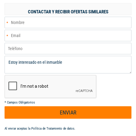
De Oficinas 100 M2, baterías de baños administrativa y
operativa, transformador propio de 100KVA, vías totalmente
CONTACTAR Y RECIBIR OFERTAS SIMILARES
pavimentadas, facilidad de transporte público cerca a parada de
MIO. AABODEGAS expertos en inmuebles industriales y
comerciales. Alfredo Aldana B. cel.313 632 3987 – 304 485
0433 aabodegas@gmail.com
*
Campos Obligatorios
ENVIAR
Al enviar aceptas la
Política de Tratamiento de datos
.