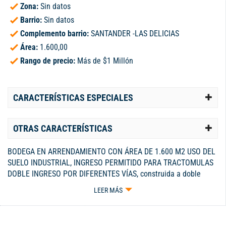
Zona:
Sin datos
Barrio:
Sin datos
Complemento barrio:
SANTANDER -LAS DELICIAS
Área:
1.600,00
Rango de precio:
Más de $1 Millón
CARACTERÍSTICAS ESPECIALES
OTRAS CARACTERÍSTICAS
BODEGA EN ARRENDAMIENTO CON ÁREA DE 1.600 M2 USO DEL
SUELO INDUSTRIAL, INGRESO PERMITIDO PARA TRACTOMULAS
DOBLE INGRESO POR DIFERENTES VÍAS, construida a doble
altura con cubierta en estructura de acero y tejas de
LEER MÁS
fibrocemento, excelente iluminación y ventilación natural, pisos
para tráfico pesado cuenta con dos ingresos con puerta a doble
altura para cargue y descargue por dos calles diferentes, Área