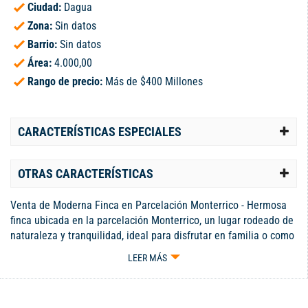
Ciudad:
Dagua
Zona:
Sin datos
Barrio:
Sin datos
Área:
4.000,00
Rango de precio:
Más de $400 Millones
CARACTERÍSTICAS ESPECIALES
OTRAS CARACTERÍSTICAS
Venta de Moderna Finca en Parcelación Monterrico - Hermosa
finca ubicada en la parcelación Monterrico, un lugar rodeado de
naturaleza y tranquilidad, ideal para disfrutar en familia o como
inversión vacacional. Área de 4000m, esta propiedad cuenta con
LEER MÁS
una amplia casa principal que ofrece 3 alcobas, 2 baños, sala-
comedor, cocina integral, salón de juegos, sauna, piscina y
jacuzzi, todo pensado para el confort y el disfrute. Además,