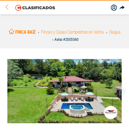
FINCA RAÍZ
Fincas y Casas Campestres en Venta
Dagua
Aviso #2005540