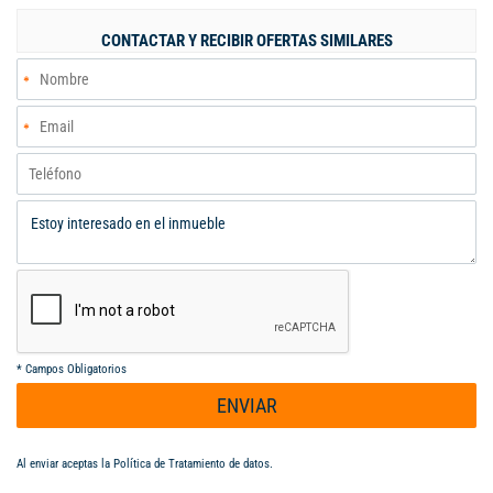
dispone de una casa auxiliar para huéspedes, así como una
casa para mayordomo, lo que brinda independencia y
CONTACTAR Y RECIBIR OFERTAS SIMILARES
funcionalidad. Rodeada de jardines bien cuidados y árboles
frutales, la finca goza de una excelente vista panorámica y
amplios espacios de parqueo. Precio: $800 millones... - Código
8969346
*
Campos Obligatorios
ENVIAR
Al enviar aceptas la
Política de Tratamiento de datos
.