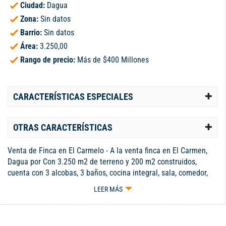
Ciudad:
Dagua
Zona:
Sin datos
Barrio:
Sin datos
Área:
3.250,00
Rango de precio:
Más de $400 Millones
CARACTERÍSTICAS ESPECIALES
OTRAS CARACTERÍSTICAS
Venta de Finca en El Carmelo - A la venta finca en El Carmen,
Dagua por Con 3.250 m2 de terreno y 200 m2 construidos,
cuenta con 3 alcobas, 3 baños, cocina integral, sala, comedor,
estudio, estadero, zona BBQ con cocineta, jacuzzi, piscina y
LEER MÁS
parqueadero múltiple. Además, tiene árboles frutales y una
vista espectacular. Seguridad 24/7 en una parcelación privada
Precio: $590 millones ... - Código 8450548