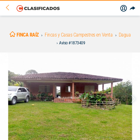
FINCA RAÍZ
Fincas y Casas Campestres en Venta
Dagua
Aviso #1873409