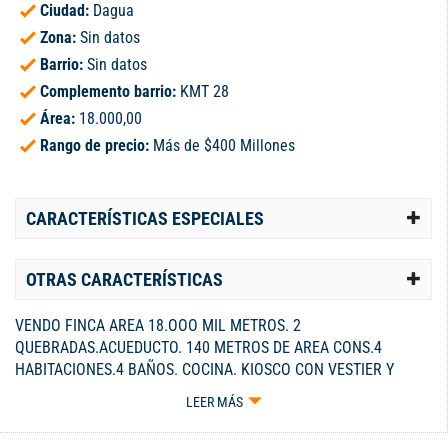
Ciudad:
Dagua
Zona:
Sin datos
Barrio:
Sin datos
Complemento barrio:
KMT 28
Área:
18.000,00
Rango de precio:
Más de $400 Millones
CARACTERÍSTICAS ESPECIALES
OTRAS CARACTERÍSTICAS
VENDO FINCA AREA 18.OOO MIL METROS. 2
QUEBRADAS.ACUEDUCTO. 140 METROS DE AREA CONS.4
HABITACIONES.4 BAÑOS. COCINA. KIOSCO CON VESTIER Y
BAÑO.PISCINA Y CHORRERA.SITIO PARA FOGATA. MÁS DEL 60
LEER MÁS
POR CIENTO ES PLANA. HAY SIEMBRA DE PANCOGER COMO
FRIJOL PLÁTANO LECHUGA, ETC. Y UNA RAMADA PARA OVEJAS