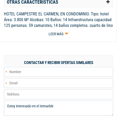
OTRAS CARACTERÍSTICAS
HOTEL CAMPESTRE EL CARMEN, EN CONDOMINIO. Tipo: hotel
Área: 3.800 M² Alcobas: 10 Baños: 14 Infraestructura capacidad
125 personas. 59 camarotes, 14 baños completos. cuarto de lino
y tendidos, zona comedor, estadero, cocina con leña y asados,
LEER MÁS
cocina ppal. equipada vajilla 100 personas, fogata, bodega,
enfermería, tienda, piscina pequeña con chorrera, piscina para
adulto con chorrera y amplia zona de solario, jacuzzi, planta
tratamiento, baños y lavamanos servicio de la piscina. Salón
eventos capacidad para 100 personas termo acústico, puertas
CONTACTAR Y RECIBIR OFERTAS SIMILARES
emergencia, mesas, sillas, video, 2 sonidos, baño social. Cancha
de futbol, zonas verdes, jardines, arboles frutales. Cuenta con
dos busetas para recibir y transportar los visitantes desde el
Carmen (documentos zona rural). Construido en concreto con
vigas fundidas y acero, techos en chanul