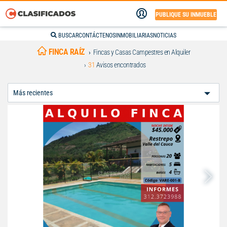
PUBLIQUE SU INMUEBLE
BUSCAR
CONTÁCTENOS
INMOBILIARIAS
NOTICIAS
FINCA RAÍZ
Fincas y Casas Campestres en Alquiler
31
Avisos encontrados
Ordenar
Por: