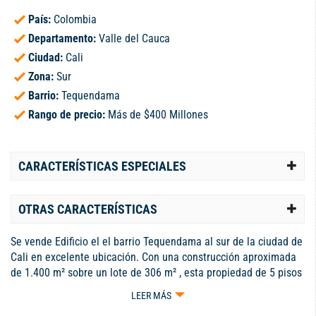
País:
Colombia
Departamento:
Valle del Cauca
Ciudad:
Cali
Zona:
Sur
Barrio:
Tequendama
Rango de precio:
Más de $400 Millones
CARACTERÍSTICAS ESPECIALES
OTRAS CARACTERÍSTICAS
Se vende Edificio el el barrio Tequendama al sur de la ciudad de
Cali en excelente ubicación. Con una construcción aproximada
de 1.400 m² sobre un lote de 306 m² , esta propiedad de 5 pisos
se encuentra en buen estado ideal para inversión. Cuenta con
LEER MÁS
recepción, 25 amplios salones iluminados con puertas