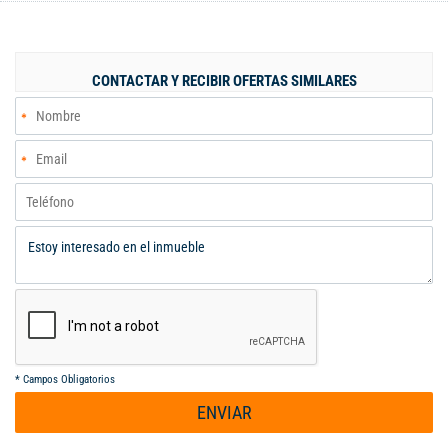
independientes, 15 oficinas privadas de 12 m² cada una,
baterías sanitarias en cada piso, salas ideales para reuniones o
áreas de espera, cafetería y terraza cubierta. Dispone de
amplios pasillos y gradas internas con pasamanos,
CONTACTAR Y RECIBIR OFERTAS SIMILARES
proporcionando seguridad y accesibilidad. La buena altura en
cada piso permite un ambiente fresco y bien iluminado además
la edificación tiene espacio para adecuar ascensor con
capacidad de hasta 10 personas. Su ubicación es privilegiada,
cerca de la Clínica Imbanaco, el Centro Comercial Éxito,
MallPlaza el Hospital Universitario del Valle, el Estadio Pascual
Guerrero y otros servicios esenciales, lo que lo hace ideal para
clínicas, bancos, instituciones educat
*
Campos Obligatorios
ENVIAR