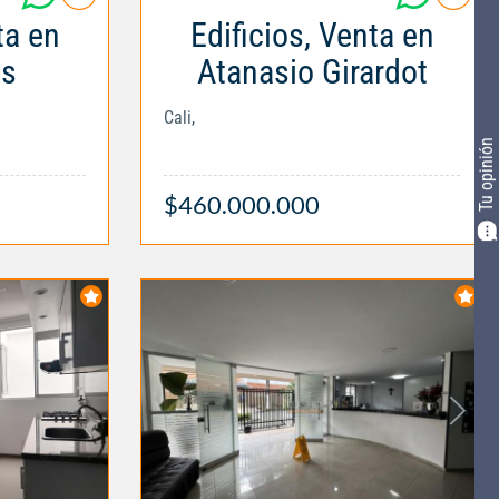
ta en
Edificios, Venta en
ás
Atanasio Girardot
Cali,
Tu opinión
$460.000.000