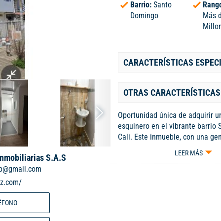
Barrio:
Santo
Rango
Domingo
Más 
Millo
CARACTERÍSTICAS ESPEC
OTRAS CARACTERÍSTICAS
Oportunidad única de adquirir un
esquinero en el vibrante barrio
Cali. Este inmueble, con una ge
construida de 250 m², se distrib
LEER MÁS
Inmobiliarias S.A.S
niveles que albergan un total d
mp@gmail.com
habitaciones y 12 baños, lo que 
una excelente opción para inver
iz.com/
residencia familiar. En el primer
encontrará un local comercial id
ÉFONO
emprender su negocio, además 