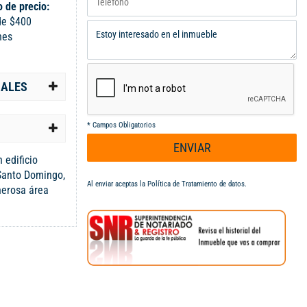
 de precio:
de $400
nes
IALES
*
Campos Obligatorios
ENVIAR
 edificio
 Santo Domingo,
Al enviar aceptas la
Política de Tratamiento de datos
.
nerosa área
uye en tres
e 14
lo convierte en
sión o
 piso,
eal para
de un