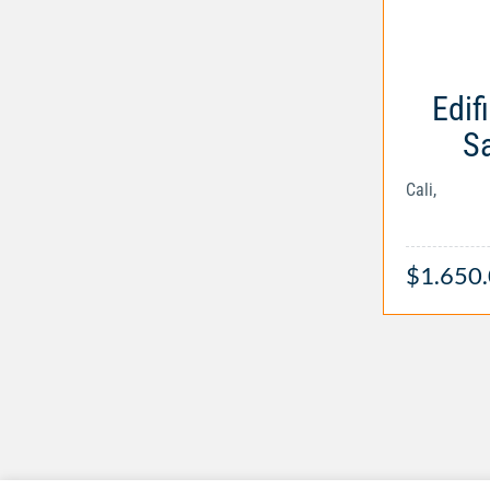
Edif
S
Cali,
$1.650