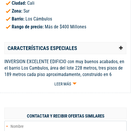
Ciudad:
Cali
Zona:
Sur
Barrio:
Los Cámbulos
Rango de precio:
Más de $400 Millones
CARACTERÍSTICAS ESPECIALES
INVERSION EXCELENTE EDIFICIO con muy buenos acabados, en
el barrio Los Cambulos, área del lote 228 metros, tres pisos de
189 metros cada piso aproximadamente, construido en 6
apartamentos de 2 y 3 alcobas que se encuentran alquilados 5 y
LEER MÁS
uno disponible. RENTA TOTAL MENSUAL $ 3.387.000 Cada
apartamento renta aproximadamente 700.000.oo . Código
interno: V654
CONTACTAR Y RECIBIR OFERTAS SIMILARES