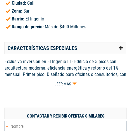
Ciudad:
Cali
Zona:
Sur
Barrio:
El Ingenio
Rango de precio:
Más de $400 Millones
CARACTERÍSTICAS ESPECIALES
Exclusiva inversión en El Ingenio III - Edificio de 5 pisos con
arquitectura moderna, eficiencia energética y retorno del 1%
mensual. Primer piso: Diseñado para oficinas o consultorios, con
domótica y 7 aires acondicionados, renta $6.500.000, con
LEER MÁS
baterías de respaldo eléctrico que cubren todo el piso Segundo
y tercer piso: 12 apartaestudios de un solo ambiente, rentas
entre los $850.000 y $1.400.000 administrados por
inmobiliarias, generan $12.500.000 mensuales. Cuarto piso:
apartamento de lujo de 200 m² con doble sala, vestier, estudio y
CONTACTAR Y RECIBIR OFERTAS SIMILARES
acabados premium, renta de $3.000.000. Quinto piso: Rooftop
arrendado para gimnasio ($1.500.000), ideal para gastrobar.