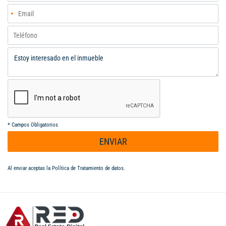
Renta total $ 23.500.000 - 12% Efectivo Anual Toda el diseño de
la construcción se realizó dirigido a sector hotelero o medico,
area lista para instalar ascensor que conecta todos los pisos
Edificio Autosustentable energéticamente con 50 paneles
solares Inversión con estilo, tecnología y rentabilidad
garantizada.
*
Campos Obligatorios
ENVIAR
Al enviar aceptas la
Política de Tratamiento de datos
.