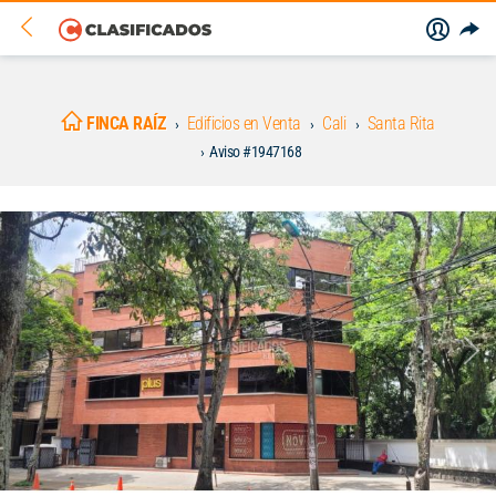
FINCA RAÍZ
Edificios en Venta
Cali
Santa Rita
Aviso #1947168