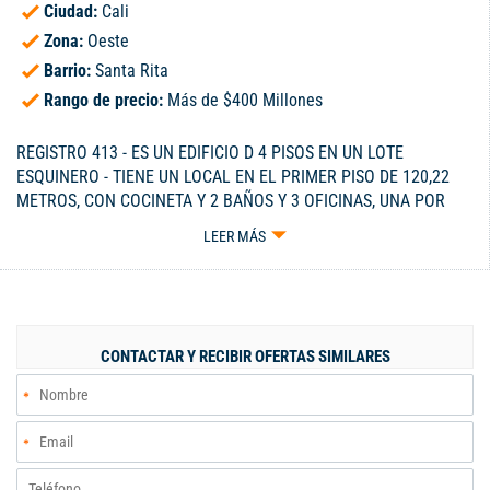
Ciudad:
Cali
Zona:
Oeste
Barrio:
Santa Rita
Rango de precio:
Más de $400 Millones
REGISTRO 413 - ES UN EDIFICIO D 4 PISOS EN UN LOTE
ESQUINERO - TIENE UN LOCAL EN EL PRIMER PISO DE 120,22
METROS, CON COCINETA Y 2 BAÑOS Y 3 OFICINAS, UNA POR
PISO DE 132,59 CADA PISO - PRIMER PISO: LOCAL DE 120,22
LEER MÁS
METROS CON COCINETA Y 2 BAÑOS, SE INGRESA POR EL
SENDERO PEATONAL, HAY UNA RECEPCIÓN, UN BAÑO Y UNA
ALCOBA PARA EL PORTERO - SEGUNDO PISO: 132,59 METROS
ADECUADO PARA OFICINA CON DIVISIONES, 2 BAÑOS Y
COCINETA - TERCER PISO: IGUAL AL SEGUNDO PISO - CUARTO
CONTACTAR Y RECIBIR OFERTAS SIMILARES
PISO: IGUAL AL SEGUNDO PERO TIENE UN MEZANINE DE 17,40
METROS - TIENE 6 PARQUEADEROS AFUERA - TIENE 5
CONTADORES DE ENERGIA, 1 CONTADOR DE ACUEDUCTO Y
ALCANTARILLADO - CELULAR 300-3229115.