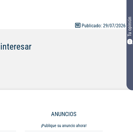
 de: Sala -
mericano, zona
et cada una, la
Tu opinión
cobas. Último
Publicado: 29/07/2026
rvicio de
0
interesar
ANUNCIOS
¡Publique su anuncio ahora!