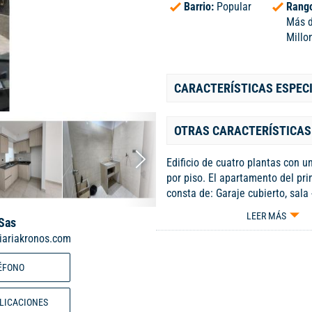
Barrio:
Popular
Rango
Más 
Millo
CARACTERÍSTICAS ESPEC
OTRAS CARACTERÍSTICAS
Edificio de cuatro plantas con 
por piso. El apartamento del pri
consta de: Garaje cubierto, sala
cocina integral tipo americano, z
LEER MÁS
 Sas
hall, tres alcobas con closet cad
iariakronos.com
principal con baño y baño de a
piso: Un apartamento que consta
ÉFONO
comedor, cocina integral tipo a
de oficios, dos alcobas, con clos
principal con baño y baño de al
BLICACIONES