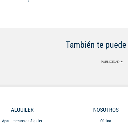
piso: Un apartamento que consta
comedor, cocina integral tipo a
de oficios, dos alcobas, con clos
principal con baño y baño de al
piso: Terraza muy amplia con se
acueducto Código interno: V488
También te puede 
PUBLICIDAD
ALQUILER
NOSOTROS
Apartamentos en Alquiler
Oficina