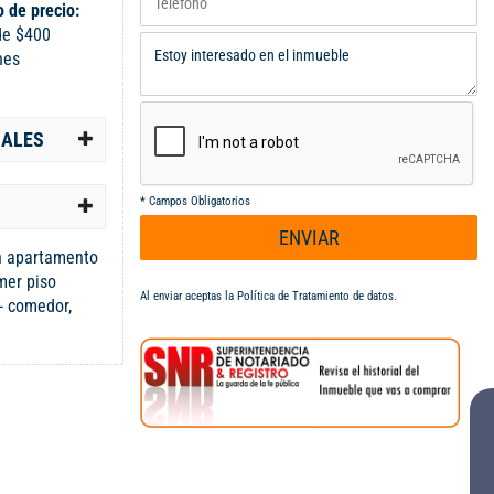
 de precio:
de $400
nes
IALES
*
Campos Obligatorios
ENVIAR
un apartamento
mer piso
Al enviar aceptas la
Política de Tratamiento de datos
.
 - comedor,
ona de oficios,
a una, la
lcobas. Segundo
 de: Sala -
mericano, zona
et cada una, la
cobas. Tercer