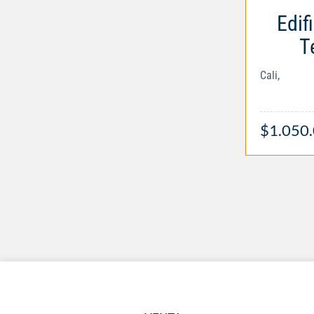
Edif
T
Cali,
$1.050