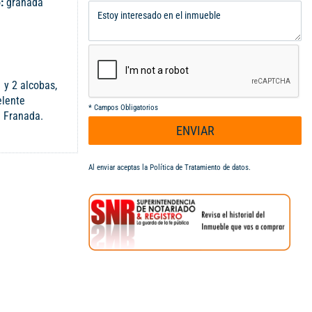
o:
granada
 y 2 alcobas,
elente
*
Campos Obligatorios
e Franada.
ENVIAR
Al enviar aceptas la
Política de Tratamiento de datos
.