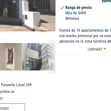
barri
Rango de precio:
Más de $400
Millones
Consta de 16 apartamentos de 1
con mucho potencial por su exc
ubicacion en la zona turistica d
31488 90405
LEER MÁS
 Pasarela Local 259
iacima.co
co
ÉFONO