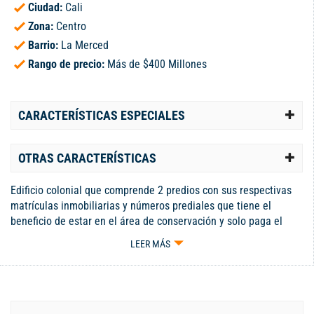
Ciudad:
Cali
Zona:
Centro
Barrio:
La Merced
Rango de precio:
Más de $400 Millones
CARACTERÍSTICAS ESPECIALES
OTRAS CARACTERÍSTICAS
Edificio colonial que comprende 2 predios con sus respectivas
matrículas inmobiliarias y números prediales que tiene el
beneficio de estar en el área de conservación y solo paga el
50% del Impuesto Predial por conservarse en originales
LEER MÁS
condiciones y en buen estado. El inmueble cuenta con un área
construida de 1126 M2 en un lote de 600 M2, tiene 2 pisos y un
sótano de servicios varios, cuenta con 25 habitaciones con sus
baños, área de comedor, cocina, tiene 3 patios interiores,
escaleras anterior y posterior, 2 terrazas de cubierta, 2