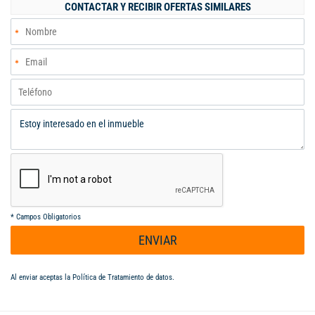
CONTACTAR Y RECIBIR OFERTAS SIMILARES
depósitos para suministros, cuarto útil y área de lavandería,
baños de personal y baños de zonas comunes, oficina de
recepción y oficina de contabilidad con archivo. El edificio fue
totalmente restaurado en 1997, adecuándose a la normatividad
constructiva de la época.
*
Campos Obligatorios
ENVIAR
Al enviar aceptas la
Política de Tratamiento de datos
.