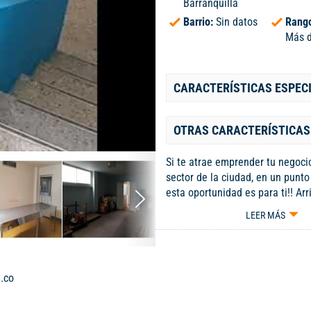
Barranquilla
Barrio:
Sin datos
Rango
Más d
CARACTERÍSTICAS ESPEC
OTRAS CARACTERÍSTICAS
Si te atrae emprender tu negoci
sector de la ciudad, en un punto
esta oportunidad es para ti!! Ar
espectacular Edifico comercial p
LEER MÁS
segundo piso en el barrio las del
edificio que te brindara la may
que es bastante amplio, fresco,
mejor de todo se encuentra est
.co
ubicado con fácil vías de acceso
carrera 41 y lo mejor de todo s