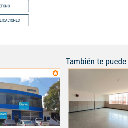
cerca de la calle 72. No pierdas
ÉFONO
maravillosa oportunidad de mon
en esta zona con alto tráfico co
conocelo! precio negociable. Có
BLICACIONES
A94170
También te puede 