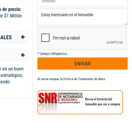
 de precio:
e $1 Millón
IALES
*
Campos Obligatorios
ENVIAR
o en un buen
 estratégico,
Al enviar aceptas la
Política de Tratamiento de datos
.
riendo
rimer y
icias. Es un
or comodidad ya
 cómodo y lo
ratégicamente
 en toda la
e encuentra