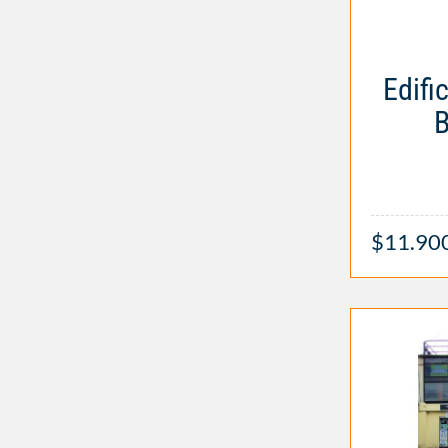
Edifi
B
$11.90