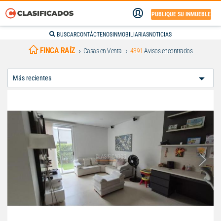
PUBLIQUE SU INMUEBLE
BUSCAR
CONTÁCTENOS
INMOBILIARIAS
NOTICIAS
FINCA RAÍZ
Casas en Venta
4391
Avisos encontrados
Ordenar
Por: