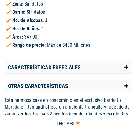
Zona:
Sin datos
Barrio:
Sin datos
No. de Alcobas:
3
No. de Baños:
4
Área:
347,00
Rango de precio:
Más de $400 Millones
CARACTERÍSTICAS ESPECIALES
OTRAS CARACTERÍSTICAS
Esta hermosa casa en condominio en el exclusivo barrio La
Morada en Jamundí ofrece un ambiente tranquilo y rodeado de
zonas verdes. Con sus 2 niveles bien distribuidos y excelentes
acabados de madera, esta propiedad de 150m2 de área
LEER MÁS
construida y un lote de 347m2 destaca por su amplio patio y
áreas verdes, siendo una de las casas más grandes del