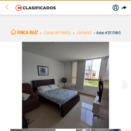
FINCA RAÍZ
Casas en Venta
Jamundí
Aviso #2015865