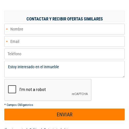
condominio al ser esquina. Con 3 habitaciones, todas con closet
y baño propio, y un total de 4 baños, brinda comodidad y
privacidad para toda la familia. Además, cuenta con una cocina
CONTACTAR Y RECIBIR OFERTAS SIMILARES
integral, alcoba de servicio con baño y zona de oficios. El
condominio ofrece amenidades como piscina, turco, canchas
deportivas, vigilancia y portería las 24 horas del día,
garantizando un estilo de vida seguro y confortable. Código
interno: V4791
*
Campos Obligatorios
ENVIAR