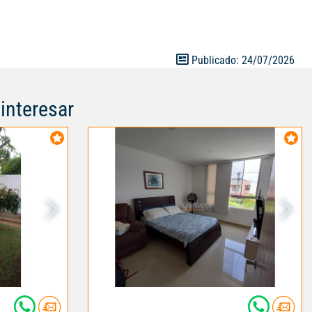
y confort. No
 de esta casa
ra más
lindo Pérez,
Publicado: 24/07/2026
NAKATA
erno: V5018
interesar