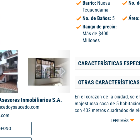
Barrio:
Nueva
No. d
Tequendama
No. de Baños:
5
Área
Rango de precio:
Más de $400
Millones
CARACTERÍSTICAS ESPEC
OTRAS CARACTERÍSTICAS
En el corazón de la ciudad, se e
sesores Inmobiliarios S.A.
majestuosa casa de 5 habitacio
ucedoysaucedo.com
con 432 metros cuadrados de el
.com
comodidad. Sus amplios espaci
LEER MÁS
de lujo la convierten en un ver
ÉFONO
ensueño. Con 4 parqueaderos pa
conveniencia, esta propiedad es