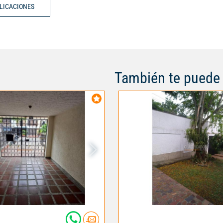
BLICACIONES
quienes buscan vivir con estilo 
pierdas la oportunidad de hacer
tu nuevo hogar. Contáctame pa
información: Milton Leonardo Ga
número 3113432029 - SANDRA 
numero 3148944111. Código int
También te puede 