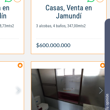
a en
Casas, Venta en
dín
Jamundí
28,73mts2
3 alcobas, 4 baños, 347,00mts2
$600.000.000
Tu opinión