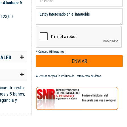
e Alcobas:
5
:
123,00
*
Campos Obligatorios
IALES
ENVIAR
Al enviar aceptas la
Política de Tratamiento de datos
.
ncuentra esta
nes y 5 baños,
egancia y
os y acabados
dadero hogar de
ra tu
 ideal para