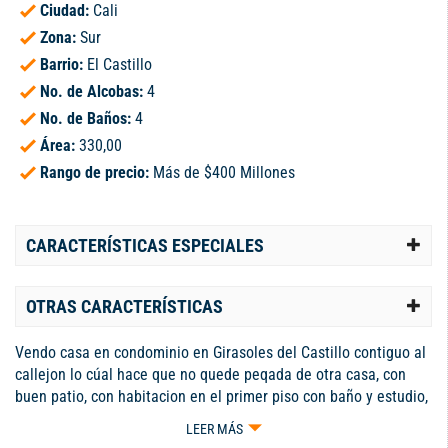
Ciudad:
Cali
Zona:
Sur
Barrio:
El Castillo
No. de Alcobas:
4
No. de Baños:
4
Área:
330,00
Rango de precio:
Más de $400 Millones
CARACTERÍSTICAS ESPECIALES
OTRAS CARACTERÍSTICAS
Vendo casa en condominio en Girasoles del Castillo contiguo al
callejon lo cúal hace que no quede peqada de otra casa, con
buen patio, con habitacion en el primer piso con baño y estudio,
baño social. 2 piso: Habitacion principal con baño, dos
LEER MÁS
habitaciones, baño de alcobas, balcón. Condominio con piscina,