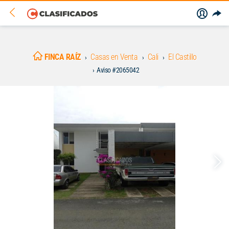
FINCA RAÍZ
Casas en Venta
Cali
El Castillo
Aviso #2065042