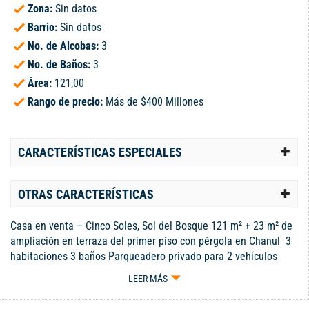
Zona:
Sin datos
Barrio:
Sin datos
No. de Alcobas:
3
No. de Baños:
3
Área:
121,00
Rango de precio:
Más de $400 Millones
CARACTERÍSTICAS ESPECIALES
OTRAS CARACTERÍSTICAS
Casa en venta – Cinco Soles, Sol del Bosque 121 m² + 23 m² de
ampliación en terraza del primer piso con pérgola en Chanul ️ 3
habitaciones 3 baños Parqueadero privado para 2 vehículos
Estrato 5 Moderna cocina integral, patio amplio, zona de ropas
LEER MÁS
independiente, hall de alcobas, acabados modernos y pisos en
porcelanato. Unidad residencial con piscina, cancha múltiple y