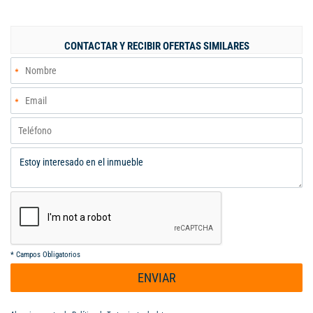
salón social. Excelente ubicación, cerca a Country Mall. Precio
de venta: $420 millones ️ Libre de gravámenes.
CONTACTAR Y RECIBIR OFERTAS SIMILARES
*
Campos Obligatorios
ENVIAR