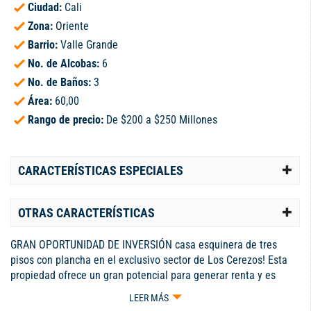
Ciudad:
Cali
Zona:
Oriente
Barrio:
Valle Grande
No. de Alcobas:
6
No. de Baños:
3
Área:
60,00
Rango de precio:
De $200 a $250 Millones
CARACTERÍSTICAS ESPECIALES
OTRAS CARACTERÍSTICAS
GRAN OPORTUNIDAD DE INVERSIÓN casa esquinera de tres
pisos con plancha en el exclusivo sector de Los Cerezos! Esta
propiedad ofrece un gran potencial para generar renta y es
ideal para inversores o familias que buscan espacio y
LEER MÁS
comodidad. *PRIMER PISO* - Parqueadero para 6 motos -