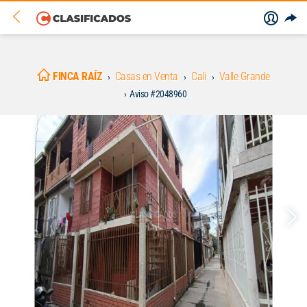
FINCA RAÍZ
Casas en Venta
Cali
Valle Grande
Aviso #2048960