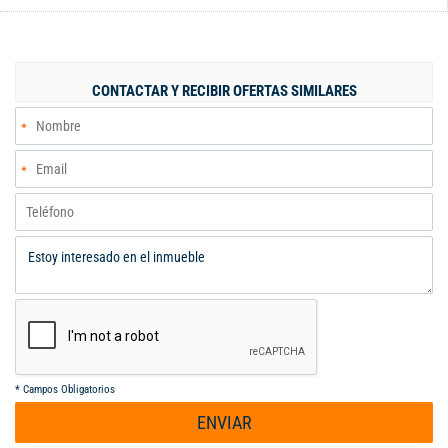
Amplia sala y comedor con espacio para disfrutar en familia - 2
habitaciones grandes con mucho espacio para amueblar -
Cocina equipada - Baño y zona de servicio *SEGUNDO PISO* - 2
habitaciones adicionales - Amplia sala y comedor con vistas
CONTACTAR Y RECIBIR OFERTAS SIMILARES
excelentes - Cocina adicional - Baño *TERCER PISO* - 2
habitaciones más - Baño - Espacio y paredes levantadas para
completar el tercer piso según tus necesidades - Plancha para
construir un cuarto adicional UBICACIÓN PRIVILEGIADA* A
media cuadra de la vía vehicular - Cerca de supermercados,
droguerías y servicios públicos - Excelente ubicación para
generar renta o vivir con comodidad* 220 millones de pesos
negociables
*
Campos Obligatorios
ENVIAR