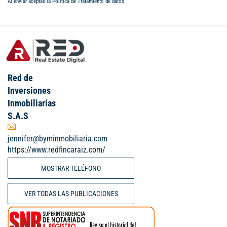
Al enviar aceptas la
Política de Tratamiento de datos
.
Red de
Inversiones
Inmobiliarias
S.A.S
jennifer@byminmobiliaria.com
https://www.redfincaraiz.com/
MOSTRAR TELÉFONO
VER TODAS LAS PUBLICACIONES