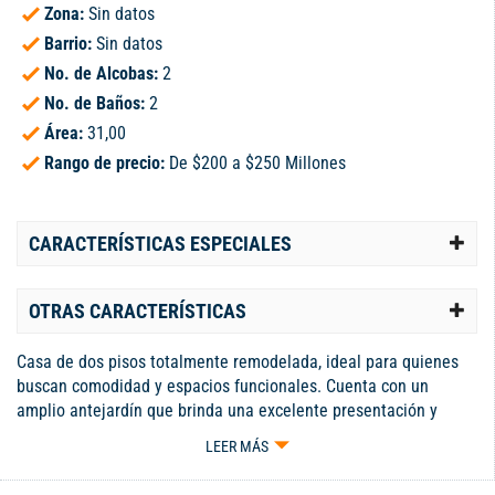
Zona:
Sin datos
Barrio:
Sin datos
No. de Alcobas:
2
No. de Baños:
2
Área:
31,00
Rango de precio:
De $200 a $250 Millones
CARACTERÍSTICAS ESPECIALES
OTRAS CARACTERÍSTICAS
Casa de dos pisos totalmente remodelada, ideal para quienes
buscan comodidad y espacios funcionales. Cuenta con un
amplio antejardín que brinda una excelente presentación y
espacio adicional. En el primer piso encontrarás una acogedora
LEER MÁS
sala-comedor, cocina remodelada con excelente distribución,
baño social y zona de aseo independiente. El segundo piso