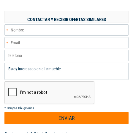
dispone de dos cómodas habitaciones, sala de televisión, baño
con ducha y un agradable balcón que aporta iluminación y
ventilación natural. Una vivienda moderna, remodelada y lista
CONTACTAR Y RECIBIR OFERTAS SIMILARES
para habitar.
*
Campos Obligatorios
ENVIAR