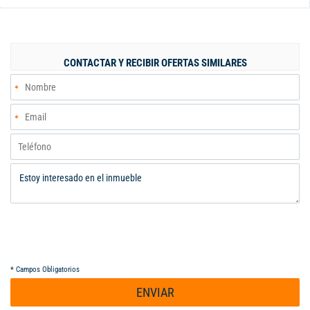
en una: Primer Piso: Casa de 4 alcobas, 1 baño, sala comedor,
zona de oficios, cocina semi-integral y garaje con baño privado
o local comercial (área de 25 m²). Segundo Piso: Casa de 4
alcobas, 1 baño, sala comedor, cocina sencilla, zona de oficios,
CONTACTAR Y RECIBIR OFERTAS SIMILARES
balcón. Área: 110 m². Servicios públicos independientes por
piso. En la actualidad, el inmueble generando renta con un
ingreso mensual de $2.200.000 mensuales. Valor de venta:
$350.000.000. Para más información, comuníquese al PBX (602)
5532727 / 315 4596112 / 315 2566180. Código interno:
V464222
*
Campos Obligatorios
ENVIAR