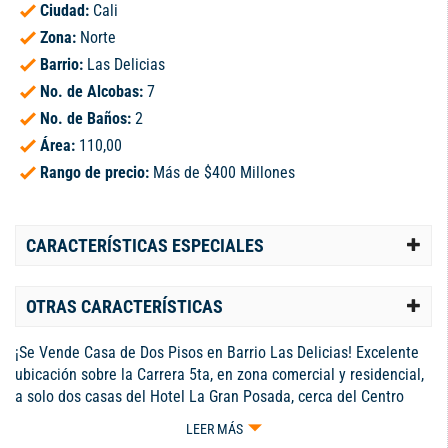
Ciudad:
Cali
Zona:
Norte
Barrio:
Las Delicias
No. de Alcobas:
7
No. de Baños:
2
Área:
110,00
Rango de precio:
Más de $400 Millones
CARACTERÍSTICAS ESPECIALES
OTRAS CARACTERÍSTICAS
¡Se Vende Casa de Dos Pisos en Barrio Las Delicias! Excelente
ubicación sobre la Carrera 5ta, en zona comercial y residencial,
a solo dos casas del Hotel La Gran Posada, cerca del Centro
Comercial El Único y el sector industrial. Ideal para inversión o
LEER MÁS
uso familiar. El inmueble está distribuido en tres propiedades