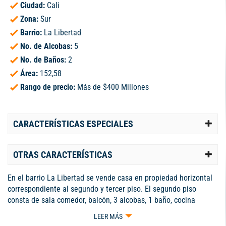
Ciudad:
Cali
Zona:
Sur
Barrio:
La Libertad
No. de Alcobas:
5
No. de Baños:
2
Área:
152,58
Rango de precio:
Más de $400 Millones
CARACTERÍSTICAS ESPECIALES
OTRAS CARACTERÍSTICAS
En el barrio La Libertad se vende casa en propiedad horizontal
correspondiente al segundo y tercer piso. El segundo piso
consta de sala comedor, balcón, 3 alcobas, 1 baño, cocina
tradicional enchapada, zona de oficios y patio. El tercer piso
LEER MÁS
cuenta con sala comedor, terraza, 2 alcobas, cocina tradicional,