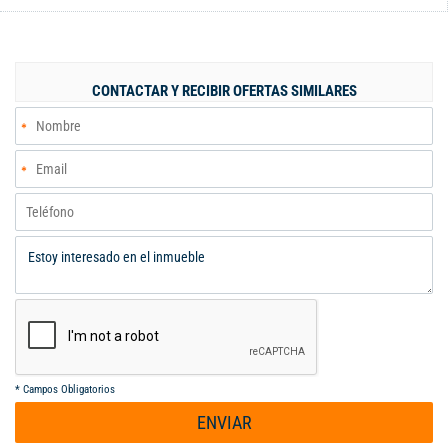
2 baños y zona de oficios. El inmueble tiene medidas de 7.00
metros de frente por 21.40 metros de fondo. Valor de venta:
$440.000.000. Para mayor información comunicarse con Rocío
Núñez al celular 316 397 1491 o PBX 602 553 2727. Código
CONTACTAR Y RECIBIR OFERTAS SIMILARES
interno: V465120
*
Campos Obligatorios
ENVIAR