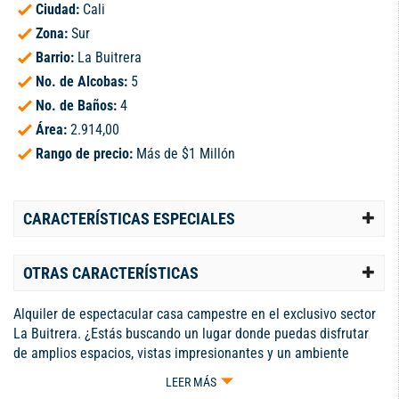
Ciudad:
Cali
Zona:
Sur
Barrio:
La Buitrera
No. de Alcobas:
5
No. de Baños:
4
Área:
2.914,00
Rango de precio:
Más de $1 Millón
CARACTERÍSTICAS ESPECIALES
OTRAS CARACTERÍSTICAS
Alquiler de espectacular casa campestre en el exclusivo sector
La Buitrera. ¿Estás buscando un lugar donde puedas disfrutar
de amplios espacios, vistas impresionantes y un ambiente
tranquilo y natural? Esta propiedad es ideal para ti. La casa
LEER MÁS
cuenta con cinco amplias habitaciones, todas con closets,