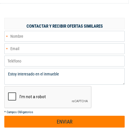
siendo la habitación principal un refugio privado con baño en
suite y vestier. Además, dispone de una espaciosa sala y
comedor, un baño social, un salón auxiliar perfecto para
reuniones o actividades, y una zona de oficios. La cocina abierta
CONTACTAR Y RECIBIR OFERTAS SIMILARES
integral es moderna y funcional, y el hall de alcobas agrega un
toque adicional de comodidad y privacidad. En el exterior,
disfrutarás de una hermosa piscina, zona húmeda, un kiosco con
área de BBQ, amplias zonas verdes para relajarte o compartir
en familia, y un gran garaje con espacio para varios vehículos.
Una propiedad única, pensada para quienes buscan confort,
tranquilidad y conexión con la naturaleza.
*
Campos Obligatorios
ENVIAR