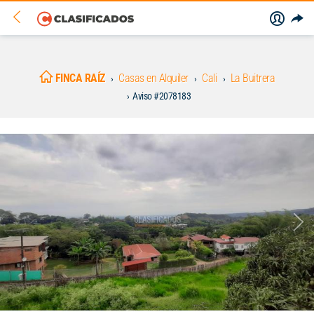
FINCA RAÍZ
Casas en Alquiler
Cali
La Buitrera
Aviso #2078183