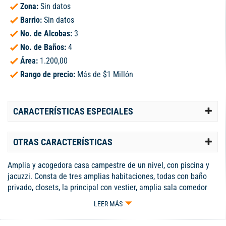
Zona:
Sin datos
Barrio:
Sin datos
No. de Alcobas:
3
No. de Baños:
4
Área:
1.200,00
Rango de precio:
Más de $1 Millón
CARACTERÍSTICAS ESPECIALES
OTRAS CARACTERÍSTICAS
Amplia y acogedora casa campestre de un nivel, con piscina y
jacuzzi. Consta de tres amplias habitaciones, todas con baño
privado, closets, la principal con vestier, amplia sala comedor
que conecta a través de amplios ventanales a estadero y zona
LEER MÁS
social, zona BBQ, y amplia zona verde, con arboles frutales,
baño social, cocina integral, cuarto del servicio, zona de ropas,