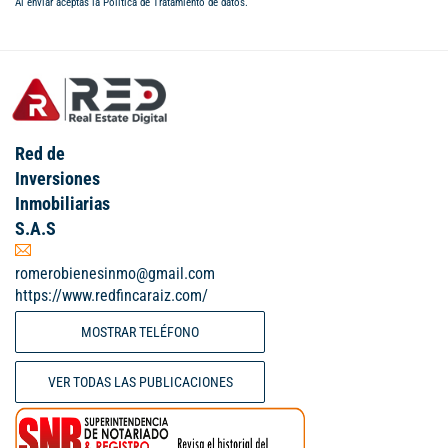
Al enviar aceptas la
Política de Tratamiento de datos
.
Red de
Inversiones
Inmobiliarias
S.A.S
romerobienesinmo@gmail.com
https://www.redfincaraiz.com/
MOSTRAR TELÉFONO
VER TODAS LAS PUBLICACIONES