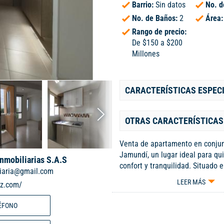
Barrio:
Sin datos
No. d
No. de Baños:
2
Área
Rango de precio:
De $150 a $200
Millones
CARACTERÍSTICAS ESPEC
OTRAS CARACTERÍSTICAS
Venta de apartamento en conjun
Jamundí, un lugar ideal para q
Inmobiliarias S.A.S
confort y tranquilidad. Situado 
liaria@gmail.com
piso, este hermoso inmueble ofr
LEER MÁS
iz.com/
espectacular desde su balcón, 
disfrutar de momentos de relaja
ÉFONO
estratégica ubicación le brinda 
servicios esenciales como el Hos