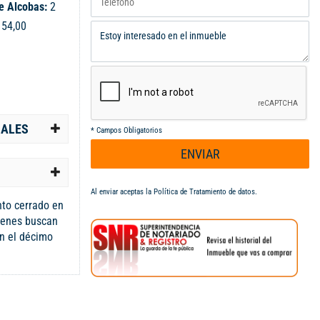
e Alcobas:
2
:
54,00
IALES
*
Campos Obligatorios
ENVIAR
Al enviar aceptas la
Política de Tratamiento de datos
.
to cerrado en
uienes buscan
en el décimo
ece una vista
donde podrá
ción. Su
fácil acceso a
pital Piloto de