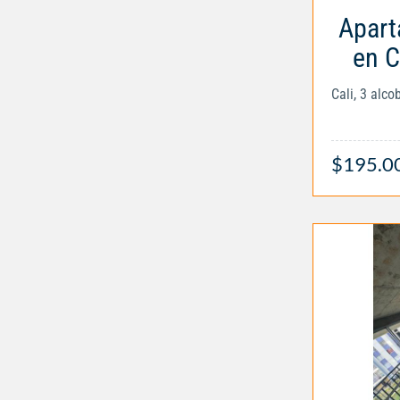
Apart
en C
Cali, 3 alc
$195.0