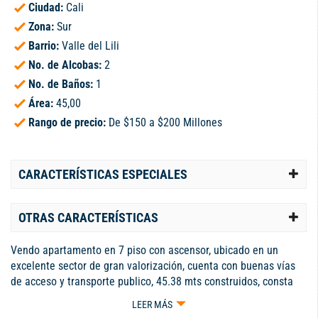
Ciudad:
Cali
Zona:
Sur
Barrio:
Valle del Lili
No. de Alcobas:
2
No. de Baños:
1
Área:
45,00
Rango de precio:
De $150 a $200 Millones
CARACTERÍSTICAS ESPECIALES
OTRAS CARACTERÍSTICAS
Vendo apartamento en 7 piso con ascensor, ubicado en un
excelente sector de gran valorización, cuenta con buenas vías
de acceso y transporte publico, 45.38 mts construidos, consta
de 2 habitaciones con closet, 1 baño, sala comedor, cocina
LEER MÁS
integral. En unidad cerrrada con piscina y parqueadero