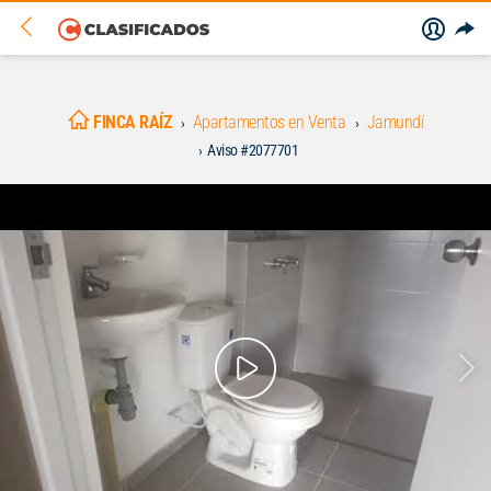
FINCA RAÍZ
Apartamentos en Venta
Jamundí
Aviso #2077701