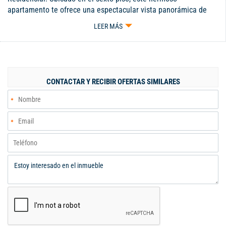
apartamento te ofrece una espectacular vista panorámica de
toda la unidad y sus alrededores, ideal para disfrutar de
LEER MÁS
increíbles amaneceres y atardeceres desde la comodidad de tu
hogar. Cuenta con 2 habitaciones listas para adecuarlas y
decorarlas a tu gusto, un acogedor espacio de estudio, sala con
balcón, y una cocina con gran potencial para diseñarla
completamente a tu estilo y convertirla en el corazón de tu
CONTACTAR Y RECIBIR OFERTAS SIMILARES
nuevo hogar. BRISSEA es un conjunto residencial pensado para
brindarte comodidad, tranquilidad y bienestar. Frente al
conjunto encontrarás amplias zonas para disfrutar con tu
mascota, además de parques, canchas de fútbol y pista de
patinaje, perfectos para compartir momentos inolvidables en
familia durante los fines de semana. No dejes pasar esta gran
oportunidad de diseñar la felicidad y el hogar de tus sueños en
un lugar lleno de comodidad, naturaleza y espacios para disfr
Código interno: V126370